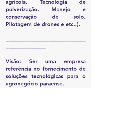
agrícola. Tecnologia de
pulverização, Manejo e
conservação de solo,
Pilotagem de drones e etc..).
____________________________
____________________________
______________
Visão: Ser uma empresa
referência no fornecimento de
soluções tecnológicas para o
agronegócio paraense.
____________________________
____________________________
______________
Missão: Intensificar a inserção